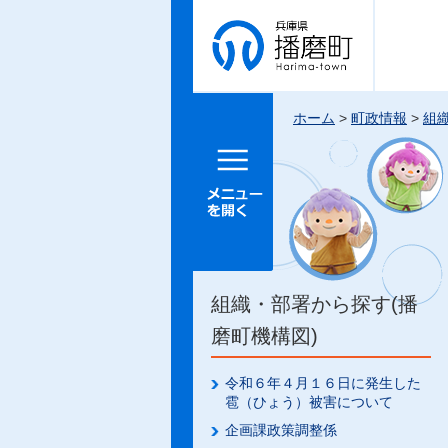
兵庫県 播
磨町
ホーム
>
町政情報
>
組
メニュー
を開く
組織・部署から探す(播
磨町機構図)
令和６年４月１６日に発生した
雹（ひょう）被害について
企画課政策調整係