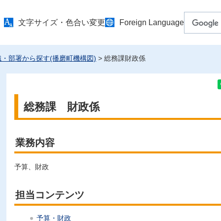
文字サイズ・色合い変更
Foreign Language
織・部署から探す(播磨町機構図)
> 総務課財政係
総務課 財政係
業務内容
予算、財政
担当コンテンツ
予算・財政