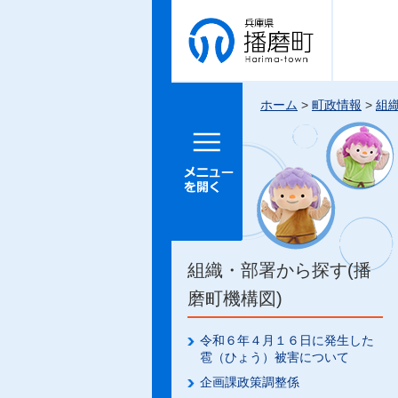
兵庫県 播
磨町
ホーム
>
町政情報
>
組
メニュー
を開く
組織・部署から探す(播
磨町機構図)
令和６年４月１６日に発生した
雹（ひょう）被害について
企画課政策調整係