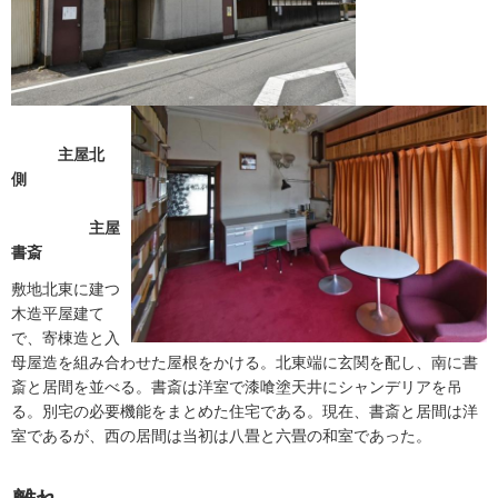
主屋北
側
主屋
書斎
敷地北東に建つ
木造平屋建て
で、寄棟造と入
母屋造を組み合わせた屋根をかける。北東端に玄関を配し、南に書
斎と居間を並べる。書斎は洋室で漆喰塗天井にシャンデリアを吊
る。別宅の必要機能をまとめた住宅である。現在、書斎と居間は洋
室であるが、西の居間は当初は八畳と六畳の和室であった。