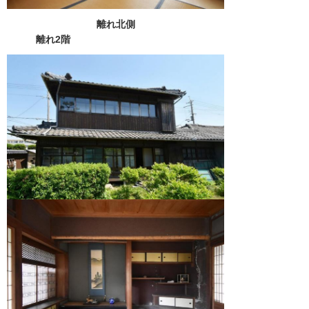
離れ北側
離れ2階