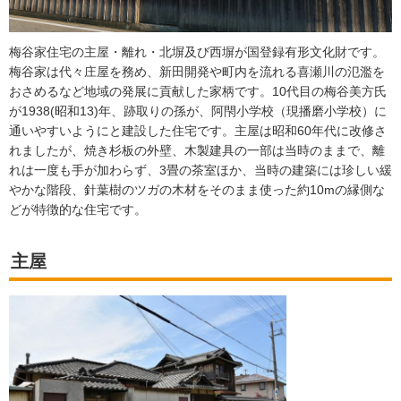
梅谷家住宅の主屋・離れ・北塀及び西塀が国登録有形文化財です。
梅谷家は代々庄屋を務め、新田開発や町内を流れる喜瀬川の氾濫を
おさめるなど地域の発展に貢献した家柄です。10代目の梅谷美方氏
が1938(昭和13)年、跡取りの孫が、阿閇小学校（現播磨小学校）に
通いやすいようにと建設した住宅です。主屋は昭和60年代に改修さ
れましたが、焼き杉板の外壁、木製建具の一部は当時のままで、離
れは一度も手が加わらず、3畳の茶室ほか、当時の建築には珍しい緩
やかな階段、針葉樹のツガの木材をそのまま使った約10mの縁側な
どが特徴的な住宅です。
主屋