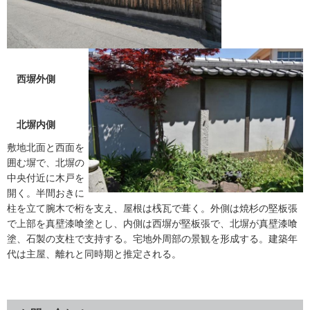
西塀外側
北塀内側
敷地北面と西面を
囲む塀で、北塀の
中央付近に木戸を
開く。半間おきに
柱を立て腕木で桁を支え、屋根は桟瓦で葺く。外側は焼杉の堅板張
で上部を真壁漆喰塗とし、内側は西塀が堅板張で、北塀が真壁漆喰
塗、石製の支柱で支持する。宅地外周部の景観を形成する。建築年
代は主屋、離れと同時期と推定される。