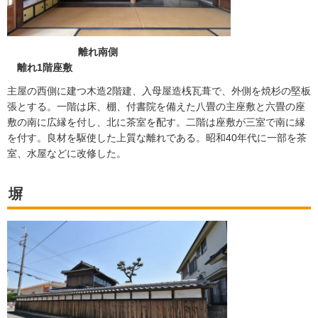
離れ南側
離れ1階座敷
主屋の西側に建つ木造2階建、入母屋造桟瓦葺で、外側を焼杉の堅板
張とする。一階は床、棚、付書院を備えた八畳の主座敷と六畳の座
敷の南に広縁を付し、北に茶室を配す。二階は座敷が三室で南に縁
を付す。良材を駆使した上質な離れである。昭和40年代に一部を茶
室、水屋などに改修した。
塀