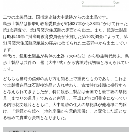
二つの土製品は、国指定史跡大中遺跡からの出土品です。
鳥形土製品は播磨町教育委員会が昭和37年から38年にかけて行った
第1次調査で、第1号竪穴住居跡の床面から出土。また、鏡形土製品
は昭和46年に播磨町教育委員会が実施した第10次調査によって、第
91号竪穴住居跡廃絶後の窪みに捨てられた土器群中から出土してい
ます。
年代は、鏡形土製品が共伴の土器（大中3式）から弥生時代終末、鳥
形土製品は共伴の土器（大中4式）から古墳時代初頭と考えられてい
ます。
どちらも当時の信仰のあり方を知る上で重要なものであり、これま
で土製模造品は石製模造品と入れ替わり、古墳時代後期に盛行する
と考えられてきましたが、特に鏡形土製品は全国でも最古級の祭祀
具（まつりの道具）であると判明し、平成10年に町指定になってい
る内行花文鏡片とともに、大中遺跡の住人の祭祀具が他地域に先駆
け、「銅鐸から鏡へ（地的宗儀から天的宗儀）」と変化した証とな
る極めて貴重な資料となりました。