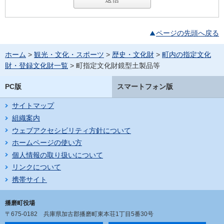
ページの先頭へ戻る
ホーム
>
観光・文化・スポーツ
>
歴史・文化財
>
町内の指定文化
財・登録文化財一覧
> 町指定文化財鏡型土製品等
PC版
スマートフォン版
サイトマップ
組織案内
ウェブアクセシビリティ方針について
ホームページの使い方
個人情報の取り扱いについて
リンクについて
携帯サイト
播磨町役場
〒675-0182
兵庫県加古郡播磨町東本荘1丁目5番30号