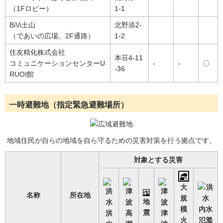
（1Fロビー）
1-1
BiVi土山
北野添2-
（であいの広場、2F通路）
1-2
住友精化株式会社
本荘4-11
コミュニケーションセンターU
-
-
〇
-36
RUOI館
一時避難地（指定緊急避難場所）
地域住民が自らの地域を自ら守るための災害対策を行う拠点です。
対象とする災害
大
名称
所在地
規
地
模
内水
震
洪
高
津
火
氾濫