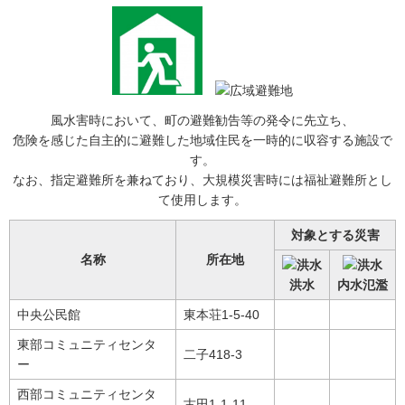
風水害時において、町の避難勧告等の発令に先立ち、
危険を感じた自主的に避難した地域住民を一時的に収容する施設で
す。
なお、指定避難所を兼ねており、大規模災害時には福祉避難所とし
て使用します。
対象とする災害
名称
所在地
洪水
内水氾濫
中央公民館
東本荘1-5-40
東部コミュニティセンタ
二子418-3
ー
西部コミュニティセンタ
古田1-1-11