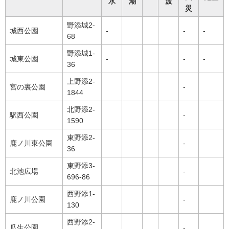
水
潮
波
災
野添城2-
城西公園
-
-
-
68
野添城1-
城東公園
-
-
-
36
上野添2-
宮の裏公園
-
1844
北野添2-
駅西公園
-
1590
東野添2-
鹿ノ川東公園
-
36
東野添3-
北池広場
-
696-86
西野添1-
鹿ノ川公園
-
130
西野添2-
瓜生公園
-