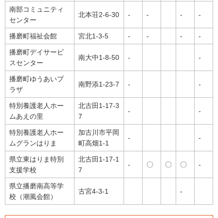
南部コミュニティ
北本荘2-6-30
-
-
-
-
センター
播磨町福祉会館
宮北1-3-5
-
-
-
-
播磨町デイサービ
南大中1-8-50
-
-
スセンター
播磨町ゆうあいプ
南野添1-23-7
-
-
ラザ
特別養護老人ホー
北古田1-17-3
-
-
ムあえの里
7
特別養護老人ホー
加古川市平岡
-
-
ムグランはりま
町高畑1-1
県立東はりま特別
北古田1-17-1
-
〇
〇
〇
-
支援学校
7
県立播磨南高等学
古宮4-3-1
-
校（潮風会館）