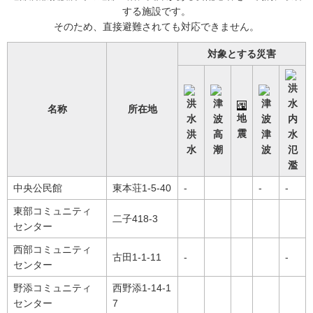
する施設です。
そのため、直接避難されても対応できません。
対象とする災害
名称
所在地
地
内
震
洪
高
津
水
水
潮
波
氾
濫
中央公民館
東本荘1-5-40
-
-
-
東部コミュニティ
二子418-3
センター
西部コミュニティ
古田1-1-11
-
-
センター
野添コミュニティ
西野添1-14-1
センター
7