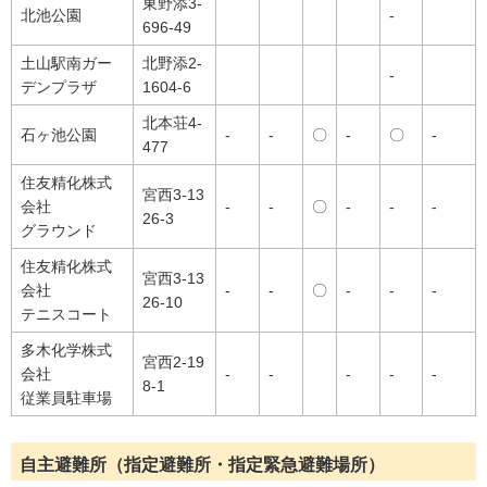
東野添3-
北池公園
-
696-49
土山駅南ガー
北野添2-
-
デンプラザ
1604-6
北本荘4-
石ヶ池公園
-
-
〇
-
〇
-
477
住友精化株式
宮西3-13
会社
-
-
〇
-
-
-
26-3
グラウンド
住友精化株式
宮西3-13
会社
-
-
〇
-
-
-
26-10
テニスコート
多木化学株式
宮西2-19
会社
-
-
-
-
-
8-1
従業員駐車場
自主避難所（指定避難所・指定緊急避難場所）