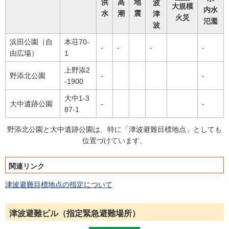
洪
高
地
大規模
内水
水
潮
震
津
火災
氾濫
波
浜田公園（自
本荘70-
-
-
-
-
由広場）
1
上野添2
野添北公園
-
-
-1900
大中1-3
大中遺跡公園
-
-
87-1
野添北公園と大中遺跡公園は、特に「津波避難目標地点」としても
位置づけています。
関連リンク
津波避難目標地点の指定について
津波避難ビル（指定緊急避難場所）