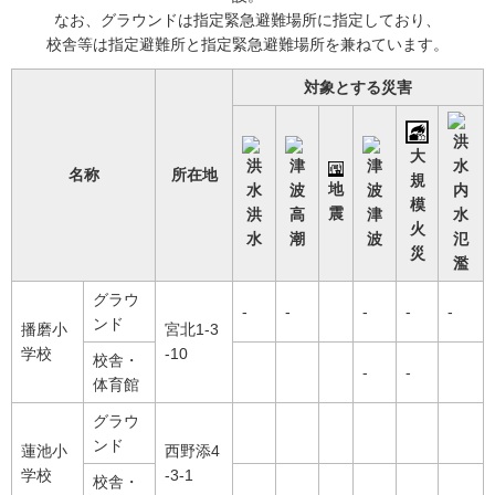
なお、グラウンドは指定緊急避難場所に指定しており、
校舎等は指定避難所と指定緊急避難場所を兼ねています。
対象とする災害
大
名称
所在地
規
地
内
模
震
洪
高
津
水
火
水
潮
波
氾
災
濫
グラウ
-
-
-
-
-
ンド
播磨小
宮北1-3
学校
-10
校舎・
-
-
体育館
グラウ
ンド
蓮池小
西野添4
学校
-3-1
校舎・
-