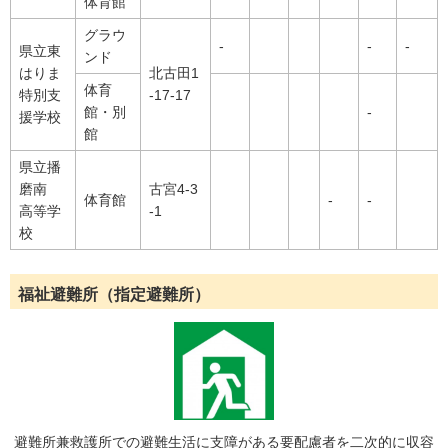
体育館
グラウ
-
-
-
県立東
ンド
はりま
北古田1
体育
特別支
-17-17
館・別
-
援学校
館
県立播
磨南
古宮4-3
体育館
-
-
高等学
-1
校
福祉避難所（指定避難所）
避難所兼救護所での避難生活に支障がある要配慮者を二次的に収容