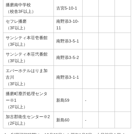
播磨南中学校
古宮5-10-1
（校舎3F以上）
セフレ播磨
南野添3-10-
（3F以上）
11
サンシティ本荘壱番館
南野添3-5-1
（3F以上）
サンシティ本荘弐番館
南野添3-5-2
（3F以上）
エバーホテルはりま加
古川
南野添3-1-1
（3F以上）
播磨町塵芥処理センタ
ー※1
新島59
-
（2F以上）
加古郡衛生センター※2
新島60
-
（2F以上）