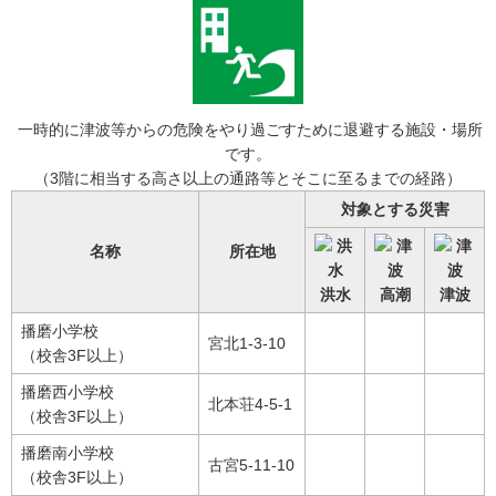
一時的に津波等からの危険をやり過ごすために退避する施設・場所
です。
（3階に相当する高さ以上の通路等とそこに至るまでの経路）
対象とする災害
名称
所在地
洪水
高潮
津波
播磨小学校
宮北1-3-10
（校舎3F以上）
播磨西小学校
北本荘4-5-1
（校舎3F以上）
播磨南小学校
古宮5-11-10
（校舎3F以上）