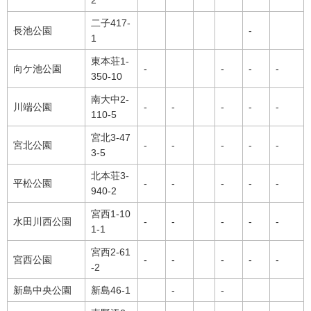
二子417-
長池公園
-
1
東本荘1-
向ケ池公園
-
-
-
-
350-10
南大中2-
川端公園
-
-
-
-
-
110-5
宮北3-47
宮北公園
-
-
-
-
-
3-5
北本荘3-
平松公園
-
-
-
-
-
940-2
宮西1-10
水田川西公園
-
-
-
-
-
1-1
宮西2-61
宮西公園
-
-
-
-
-
-2
新島中央公園
新島46-1
-
-