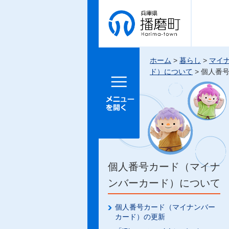
兵庫県 播
磨町
ホーム
>
暮らし
>
マイ
ド）について
> 個人番
メニュー
を開く
個人番号カード（マイナ
ンバーカード）について
個人番号カード（マイナンバー
カード）の更新