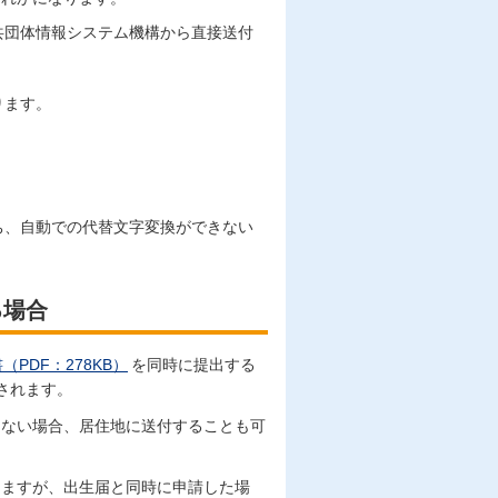
共団体情報システム機構から直接送付
ります。
ち、自動での代替文字変換ができない
る場合
PDF：278KB）
を同時に提出する
されます。
きない場合、居住地に送付することも可
きますが、出生届と同時に申請した場