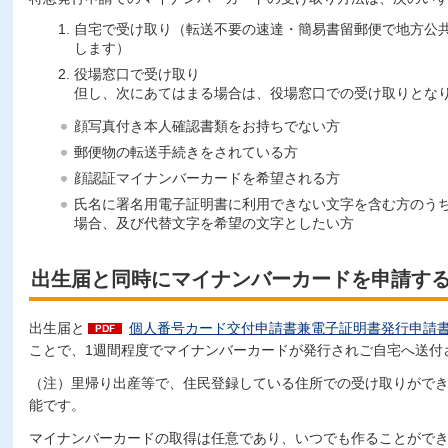
自宅で受け取り（転送不要の速達・簡易書留郵便で地方公
します）
役場窓口で受け取り
但し、次にあてはまる場合は、役場窓口での受け取りとな
顔写真付き本人確認書類をお持ちでない方
郵便物の転送手続きをされている方
顔認証マイナンバーカードを希望される方
氏名に署名用電子証明書に利用できない文字を含む方のう
場合、及び代替文字を希望の文字としたい方
出生届と同時にマイナンバーカードを申請す
出生届と
個人番号カード交付申請書兼電子証明書発行申請書（
ことで、1週間程度でマイナンバーカードが発行されご自宅へ送付
（注）里帰り出産等で、住民登録している住所での受け取りがで
能です。
マイナンバーカードの取得は任意であり、いつでも作ることがで