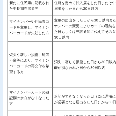
新たに住民票に記載され
住所を定めて転入届をした日または中
た中長期在留者等
届出をした日から30日以内
変更の届出をした日から30日以内ま
マイナンバーや住民票コ
ナンバーの変更によりカードの返納を
ードを変更し、マイナン
た日もしくは当該通知に代えてその旨
バーカードが失効した方
30日以内
焼失や著しい損傷、磁気
不良等により、マイナン
消失・著しく損傷した日から30日以
バーカードの再交付を希
能が損なわれた日から30日以内
望する方
マイナンバーカードの追
追記ができなくなった日（既に満欄に
記欄の余白がなくなった
が必要となる届出をした日）から30
方