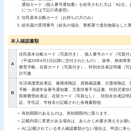
通知カード（個人番号通知書）を紛失された方は「A2点」ま
については下記の表参照）
住民基本台帳カード（お持ちの方のみ）
紛失届の受理番号（紛失の場合、警察署で遺失物届をした
本人確認書類
住民基本台帳カード（写真付き）、個人番号カード（写真付
（平成24年4月1日以降に交付されたもの）、旅券、身体障
A
療育手帳、在留カード（写真付き）、特別永住者証明書（写
許可書
生活保護受給者証、健康保険証、資格確認書、介護保険証、
手帳・基礎年金番号通知書、児童扶養手当証書、特別児童扶
B
医療費受給者証、在留カード（写真なし）、特別永住者証明
証、学生証、学校名が記載された各種書類他
有効期限のあるものは、有効期限内に限ります。
記載内容に変更がある場合は、あらかじめ書き換えをお願
Aに記載されている本人確認書類がない場合は、申請に来