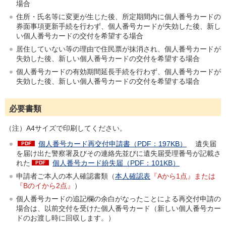
場合
住所・氏名等に変更が生じた後、所定期間内に個人番号カードの
券面事項更新手続を行わず、個人番号カードが失効した後、新し
い個人番号カードの交付を希望する場合
居住していない等の理由で住民票が抹消され、個人番号カードが
失効した後、新しい個人番号カードの交付を希望する場合
個人番号カードの有効期間延長手続を行わず、個人番号カードが
失効した後、新しい個人番号カードの交付を希望する場合
必要書類
（注）A4サイズで印刷してください。
個人番号カード再交付申請書（PDF：197KB）
遺失届
を届け出た警察署及びその連絡先並びに遺失届受理番号が記載さ
れた
個人番号カード紛失届（PDF：101KB）
申請者ご本人の本人確認書類（
本人確認表
『Aから1点』または
『Bのイから2点』
）
個人番号カードの追記欄の余白がなったことによる再交付申請の
場合は、以前交付を受けた個人番号カード（新しい個人番号カー
ドのお渡し時に回収します。）