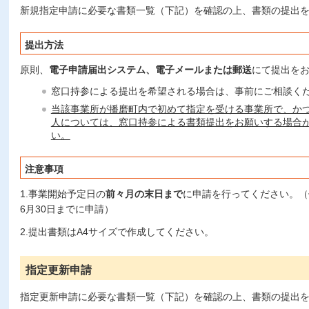
新規指定申請に必要な書類一覧（下記）を確認の上、書類の提出
提出方法
原則、
電子申請届出システム、電子メールまたは郵送
にて提出を
窓口持参による提出を希望される場合は、事前にご相談く
当該事業所が播磨町内で初めて指定を
受ける事業所で、か
人については、窓口持参による書類提出をお願いする場合
い。
注意事項
1.事業開始予定日の
前々月の末日まで
に申請を行ってください。（
6月30日までに申請）
2.提出書類はA4サイズで作成してください。
指定更新申請
指定更新申請に必要な書類一覧（下記）を確認の上、書類の提出