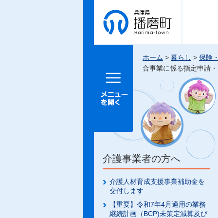
兵庫県 播
磨町
ホーム
>
暮らし
>
保険
合事業に係る指定申請・
メニュー
を開く
介護事業者の方へ
介護人材育成支援事業補助金を
交付します
【重要】令和7年4月適用の業務
継続計画（BCP)未策定減算及び