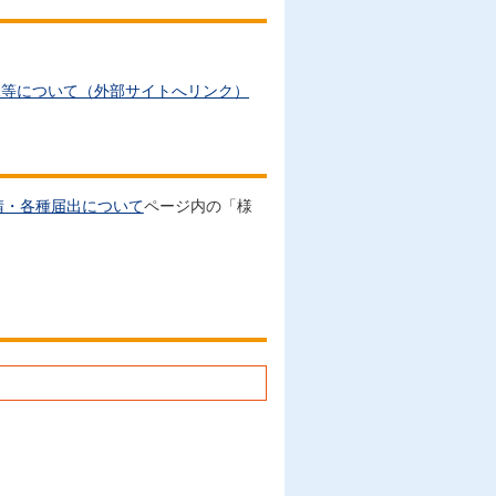
況等について（外部サイトへリンク）
請・各種届出について
ページ内の「様
。