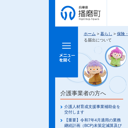
兵庫県 播
磨町
ホーム
>
暮らし
>
保険
る届出について
メニュー
を開く
介護事業者の方へ
介護人材育成支援事業補助金を
交付します
【重要】令和7年4月適用の業務
継続計画（BCP)未策定減算及び