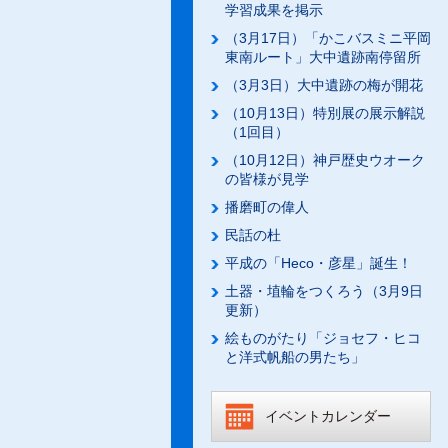
学習成果を掲示
（3月17日）「かこバスミニ平岡
東南ルート」大中遺跡南停留所
（3月3日）大中遺跡の梅が開花
（10月13日）特別展の展示解説
（1回目）
（10月12日）神戸歴史ウオーク
の皆様が見学
播磨町の偉人
民話の杜
平成の「Heco・彦星」誕生！
土器・埴輪をつくろう（3月9日
更新）
絵ものがたり「ジョセフ・ヒコ
と洋式帆船の男たち」
イベントカレンダー