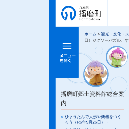
兵庫県 播
磨町
ホーム
>
観光・文化・
日）ジグソーパズル、す
メニュー
を開く
播磨町郷土資料館総合案
内
ひょうたんで人形や楽器をつく
ろう（R6年5月26日）・