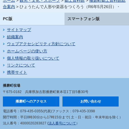
ホーム
>
観光・文化・スポーツ
>
郷土資料館
>
播磨町郷土資料館総
合案内
> ひょうたんで人形や楽器をつくろう（R6年5月26日）・
PC版
スマートフォン版
サイトマップ
組織案内
ウェブアクセシビリティ方針について
ホームページの使い方
個人情報の取り扱いについて
リンクについて
携帯サイト
播磨町役場
〒675-0182
兵庫県加古郡播磨町東本荘1丁目5番30号
播磨町へのアクセス
お問い合わせ
電話番号：079-435-0355(代表)
ファックス：079-435-3398
開庁時間：平日8時30分から17時15分まで
( 土・日・祝日・年末年始を除く）
法人番号：4000020283827 (
法人番号について
）