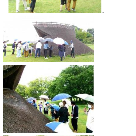
..
..