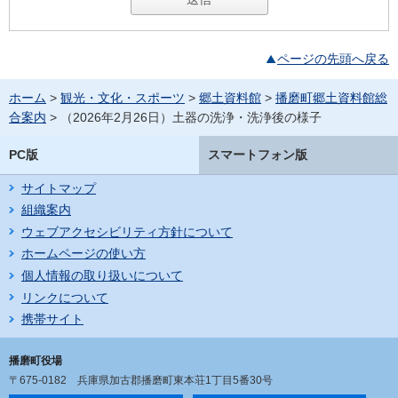
ページの先頭へ戻る
ホーム
>
観光・文化・スポーツ
>
郷土資料館
>
播磨町郷土資料館総
合案内
> （2026年2月26日）土器の洗浄・洗浄後の様子
PC版
スマートフォン版
サイトマップ
組織案内
ウェブアクセシビリティ方針について
ホームページの使い方
個人情報の取り扱いについて
リンクについて
携帯サイト
播磨町役場
〒675-0182
兵庫県加古郡播磨町東本荘1丁目5番30号