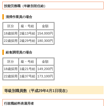
技能労務職（年齢別初任給）
清掃作業員の場合
区分
級・号給
金額
18歳採用
2級13号給
154,000円
22歳採用
2級29号給
180,300円
給食調理員の場合
区分
級・号給
金額
18歳採用
1級21号給
149,200円
22歳採用
1級37号給
173,100円
等級別職員数（平成29年4月1日現在）
行政職給料表適用者