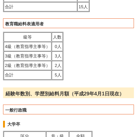
合計
15人
教育職給料表適用者
級等
人数
4級（教育指導主事等）
0人
3級（教育指導主事等）
3人
2級（教育指導主事等）
2人
合計
5人
経験年数別、学歴別給料月額（平成29年4月1日現在）
一般行政職
大学卒
区分
号・級
金額