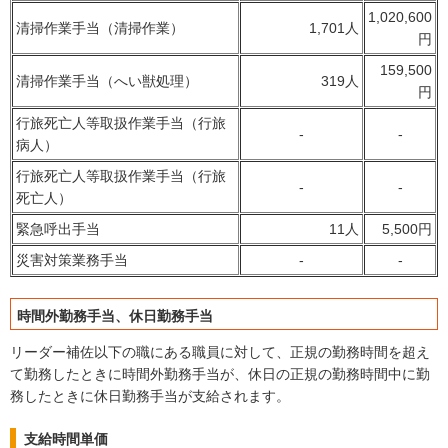
1,020,600
清掃作業手当（清掃作業）
1,701人
円
159,500
清掃作業手当（へい獣処理）
319人
円
行旅死亡人等取扱作業手当（行旅
-
-
病人）
行旅死亡人等取扱作業手当（行旅
-
-
死亡人）
緊急呼出手当
11人
5,500円
災害対策業務手当
-
-
時間外勤務手当、休日勤務手当
リーダー補佐以下の職にある職員に対して、正規の勤務時間を超え
て勤務したときに時間外勤務手当が、休日の正規の勤務時間中に勤
務したときに休日勤務手当が支給されます。
支給時間単価