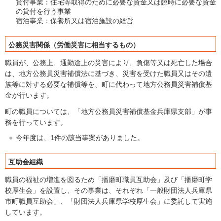
貸付事業：住宅等取得のために必要な資金又は臨時に必要な資金
の貸付を行う事業
宿泊事業：保養所又は宿泊施設の経営
公務災害関係（労働災害に相当するもの）
職員が、公務上、通勤途上の災害により、負傷等又は死亡した場合
は、地方公務員災害補償法に基づき、災害を受けた職員又はその遺
族等に対する必要な補償等を、町に代わって地方公務員災害補償基
金が行います。
町の職員については、「地方公務員災害補償基金兵庫県支部」が事
務を行っています。
今年度は、1件の該当事案がありました。
互助会組織
職員の福祉の増進を図るため「播磨町職員互助会」及び「播磨町学
校厚生会」を設置し、その事業は、それぞれ「一般財団法人兵庫県
市町職員互助会」、「財団法人兵庫県学校厚生会」に委託して実施
しています。