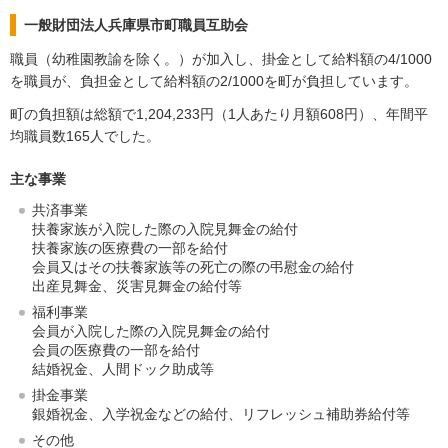
一般財団法人兵庫県市町職員互助会
職員（幼稚園教諭を除く。）が加入し、掛金として給料額の4/1000
を職員が、負担金として給料額の2/1000を町が負担しています。
町の負担額は総額で1,204,233円（1人あたり月額608円）、年間平
均職員数165人でした。
主な事業
共済事業
扶養家族が入院した際の入院見舞金の給付
扶養家族の医療費の一部を給付
会員又はその扶養家族等の死亡の際の弔慰金の給付
出産見舞金、災害見舞金の給付等
福利事業
会員が入院した際の入院見舞金の給付
会員の医療費の一部を給付
結婚祝金、人間ドック助成等
掛金事業
銀婚祝金、入学祝金などの給付、リフレッシュ補助券給付等
その他