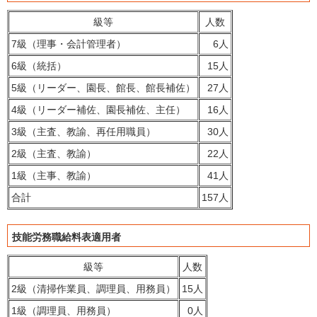
級等
人数
7級（理事・会計管理者）
6人
6級（統括）
15人
5級（リーダー、園長、館長、館長補佐）
27人
4級（リーダー補佐、園長補佐、主任）
16人
3級（主査、教諭、再任用職員）
30人
2級（主査、教諭）
22人
1級（主事、教諭）
41人
合計
157人
技能労務職給料表適用者
級等
人数
2級（清掃作業員、調理員、用務員）
15人
1級（調理員、用務員）
0人