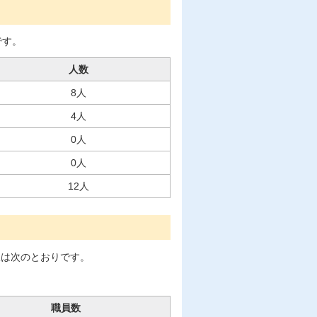
です。
人数
8人
4人
0人
0人
12人
訳は次のとおりです。
職員数