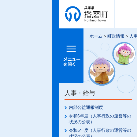
兵庫県 播
磨町
ホーム
>
町政情報
>
人
メニュー
を開く
人事・給与
内部公益通報制度
令和6年度（人事行政の運営等の
状況の公表）
令和5年度（人事行政の運営等の
状況の公表）