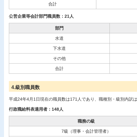
合計
公営企業等会計部門職員数：21人
部門
水道
下水道
その他
合計
4.級別職員数
平成24年4月1日現在の職員数は171人であり、職種別・級別内訳
行政職給料表適用者：148人
職務の級
7級（理事・会計管理者）