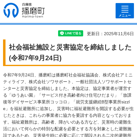
兵庫県 播磨
町
メニュー
更新日：2025年11月6日
社会福祉施設と災害協定を締結しました
(令和7年9月24日)
令和7年9月24日、播磨町は播磨町社会福祉協議会、株式会社アミニ
ティライフ、株式会社ソワサポート、一般社団法人ソワサポートセ
ンターと災害協定を締結しました。本協定は、協定事業者が運営す
る「ゆうあい園」「サービス付き高齢者向け住宅ひだまり」「放課
後等デイサービス事業所コッコロ」「就労支援継続B型事業所sizzl
e」を福祉避難所に追加し、災害時に福祉避難所を開設する必要が生
じたときは、これらの事業者に協力を要請する内容となっておりま
す。福祉避難所は、高齢者、障がいのある方など、災害時の避難生
活において何らかの特別な配慮を必要とする方を対象とした避難施
設であるため、災害発生時に必要に応じて開設される二次的避難所