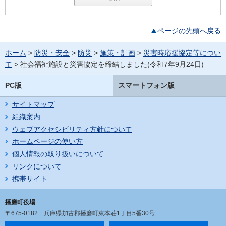
ページの先頭へ戻る
ホーム
>
防災・安全
>
防災
>
施策・計画
>
災害時応援協定等につい
て
> 社会福祉施設と災害協定を締結しました(令和7年9月24日)
PC版
スマートフォン版
サイトマップ
組織案内
ウェブアクセシビリティ方針について
ホームページの使い方
個人情報の取り扱いについて
リンクについて
携帯サイト
播磨町役場
〒675-0182
兵庫県加古郡播磨町東本荘1丁目5番30号