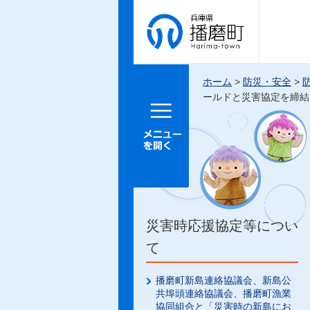
兵庫県 播
磨町
ホーム
>
防災・安全
>
ールドと災害協定を締結
メニュー
を開く
災害時応援協定等につい
て
播磨町新島連絡協議会、新島公
共埠頭連絡協議会、播磨町漁業
協同組合と「災害時の新島にお