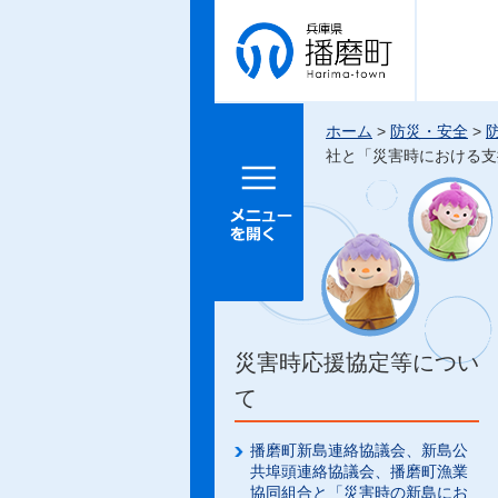
兵庫県 播
磨町
ホーム
>
防災・安全
>
社と「災害時における支
メニュー
を開く
災害時応援協定等につい
て
播磨町新島連絡協議会、新島公
共埠頭連絡協議会、播磨町漁業
協同組合と「災害時の新島にお