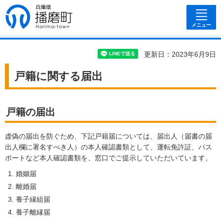
兵庫県 播磨
町
メニュー
更新日：2023年6月9日
戸籍に関する届出
戸籍の届出
虚偽の届出を防ぐため、下記戸籍届については、届出人（届書の届
出人欄に署名すべき人）の本人確認書類として、運転免許証、パス
ポートなど本人確認書類を、窓口でご提示していただいています。
婚姻届
離婚届
養子縁組届
養子離縁届