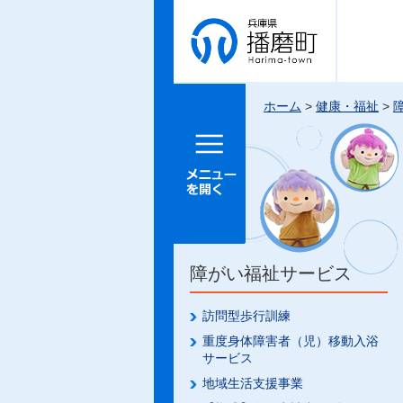
兵庫県 播
磨町
ホーム
>
健康・福祉
>
メニュー
を開く
障がい福祉サービス
訪問型歩行訓練
重度身体障害者（児）移動入浴
サービス
地域生活支援事業