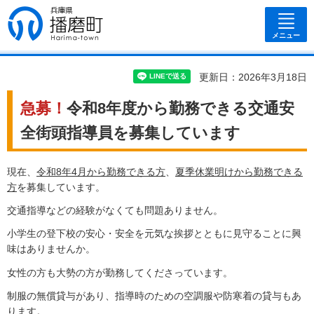
兵庫県 播磨
町
メニュー
更新日：2026年3月18日
急募！
令和8年度から勤務できる交通安
全街頭指導員を募集しています
現在、
令和8年4月から勤務できる方
、
夏季休業明けから勤務できる
方
を募集しています。
交通指導などの経験がなくても問題ありません。
小学生の登下校の安心・安全を元気な挨拶とともに見守ることに興
味はありませんか。
女性の方も大勢の方が勤務してくださっています。
制服の無償貸与があり、指導時のための空調服や防寒着の貸与もあ
ります。