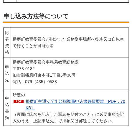
申し込み方法等について
応
募
播磨町教育委員会が指定した業務従事場所へ徒歩又は自転車
資
で行くことが可能な者
格
播磨町教育委員会事務局教育総務課
申
〒675-0182
込
加古郡播磨町東本荘1丁目5番30号
先
電話：079（435）0533
所定の
申
播磨町交通安全街頭指導員申込書兼履歴書（PDF：70
込
KB）
書
（裏面に氏名を記入した写真を貼付のこと）に必要事項を記
類
入のうえ、上記申込先まで持参又は郵送してください。