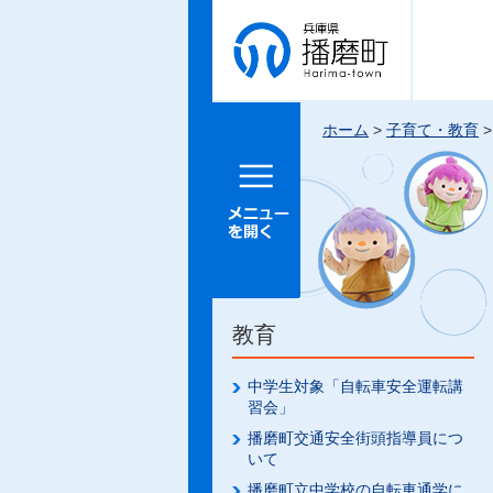
兵庫県 播
磨町
ホーム
>
子育て・教育
メニュー
を開く
教育
中学生対象「自転車安全運転講
習会」
播磨町交通安全街頭指導員につ
いて
播磨町立中学校の自転車通学に