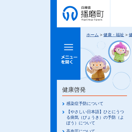
兵庫県 播
磨町
ホーム
>
健康・福祉
>
メニュー
を開く
健康啓発
感染症予防について
【やさしい日本語】ひとにうつ
る病気（びょうき）の予防（よ
ぼう）について
高血圧について