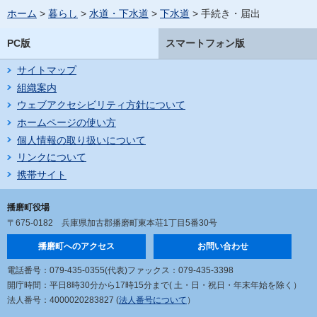
ホーム
>
暮らし
>
水道・下水道
>
下水道
> 手続き・届出
PC版
スマートフォン版
サイトマップ
組織案内
ウェブアクセシビリティ方針について
ホームページの使い方
個人情報の取り扱いについて
リンクについて
携帯サイト
播磨町役場
〒675-0182
兵庫県加古郡播磨町東本荘1丁目5番30号
播磨町へのアクセス
お問い合わせ
電話番号：079-435-0355(代表)
ファックス：079-435-3398
開庁時間：平日8時30分から17時15分まで
( 土・日・祝日・年末年始を除く）
法人番号：4000020283827 (
法人番号について
）