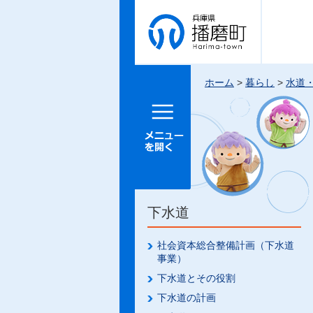
兵庫県 播
磨町
ホーム
>
暮らし
>
水道
メニュー
を開く
下水道
社会資本総合整備計画（下水道
事業）
下水道とその役割
下水道の計画