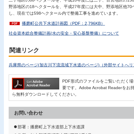
二子地区の88ヘクタールを、平成10年度には二子、古宮地区の13
野添地区の18ヘクタールを、平成27年度には大中、野添地区他7
し、現在では598ヘクタール内で整備工事を進めています。
播磨町公共下水道計画図（PDF：2,796KB）
社会資本総合整備計画(水の安全・安心基盤整備）について
関連リンク
兵庫県のページ(加古川下流流域下水道のページ)（外部サイトへリ
PDF形式のファイルをご覧いただく場合には、
要です。Adobe Acrobat Read
ら無料ダウンロードしてください。
お問い合わせ
部署：播磨町上下水道部上下水道課