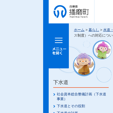
兵庫県 播
磨町
ホーム
>
暮らし
>
水道
ス制度）への対応につい
メニュー
を開く
下水道
社会資本総合整備計画（下水道
事業）
下水道とその役割