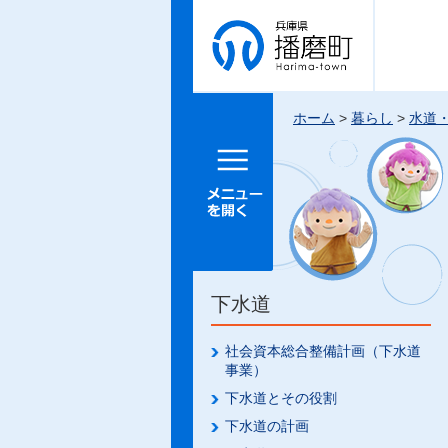
兵庫県 播
磨町
ホーム
>
暮らし
>
水道
メニュー
を開く
下水道
社会資本総合整備計画（下水道
事業）
下水道とその役割
下水道の計画