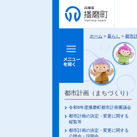
兵庫県 播
磨町
ホーム
>
暮らし
>
都市
メニュー
を開く
都市計画（まちづくり）
令和8年度播磨町都市計画審議会
都市計画の決定・変更に関する
縦覧等
都市計画の決定・変更に関する
公聴会・説明会