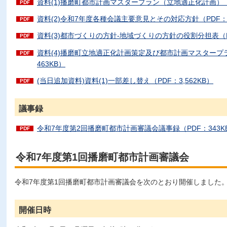
資料(1)播磨町都市計画マスタープラン（立地適正化計画）【素案
資料(2)令和7年度各種会議主要意見とその対応方針（PDF：5
資料(3)都市づくりの方針-地域づくりの方針の役割分担表（PD
資料(4)播磨町立地適正化計画策定及び都市計画マスタープ
463KB）
(当日追加資料)資料(1)一部差し替え（PDF：3,562KB）
議事録
令和7年度第2回播磨町都市計画審議会議事録（PDF：343K
令和7年度第1回播磨町都市計画審議会
令和7年度第1回播磨町都市計画審議会を次のとおり開催しました
開催日時