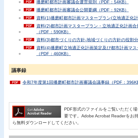
播磨町都市計画審議会運営規則（PDF：54KB）
播磨町都市計画審議会公開要綱（PDF：92KB）
資料(1)播磨町都市計画マスタープラン(立地適正化計画)
資料(2)都市計画マスタープラン・立地適正化計画
（PDF：590KB）
資料(3)都市づくりの方針-地域づくりの方針の役割分担表
資料(4)播磨町立地適正化計画策定及び都市計画マ
（PDF：460KB）
議事録
令和7年度第1回播磨町都市計画審議会議事録（PDF：396K
PDF形式のファイルをご覧いただく場合には、
要です。Adobe Acrobat Read
ら無料ダウンロードしてください。