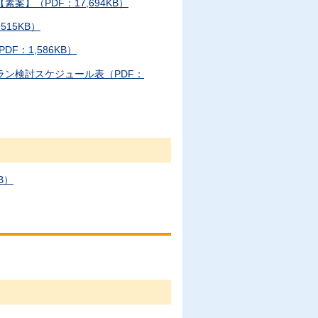
】（PDF：17,694KB）
15KB）
F：1,586KB）
ラン検討スケジュール表（PDF：
B）
。