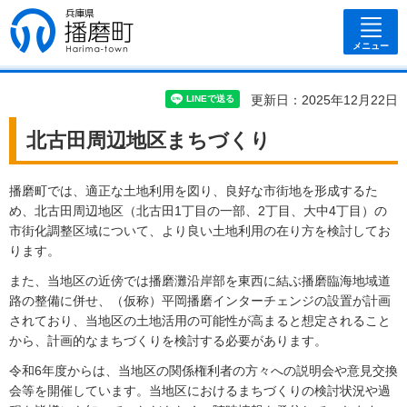
兵庫県 播磨
町
メニュー
更新日：2025年12月22日
北古田周辺地区まちづくり
播磨町では、適正な土地利用を図り、良好な市街地を形成するた
め、北古田周辺地区（北古田1丁目の一部、2丁目、大中4丁目）の
市街化調整区域について、より良い土地利用の在り方を検討してお
ります。
また、当地区の近傍では播磨灘沿岸部を東西に結ぶ播磨臨海地域道
路の整備に併せ、（仮称）平岡播磨インターチェンジの設置が計画
されており、当地区の土地活用の可能性が高まると想定されること
から、計画的なまちづくりを検討する必要があります。
令和6年度からは、当地区の関係権利者の方々への説明会や意見交換
会等を開催しています。当地区におけるまちづくりの検討状況や過