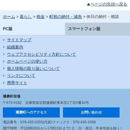
ページの先頭へ戻る
ホーム
>
暮らし
>
税金
>
町税の納付・減免
> 休日の納付・相談
PC版
スマートフォン版
サイトマップ
組織案内
ウェブアクセシビリティ方針について
ホームページの使い方
個人情報の取り扱いについて
リンクについて
携帯サイト
播磨町役場
〒675-0182
兵庫県加古郡播磨町東本荘1丁目5番30号
播磨町へのアクセス
お問い合わせ
電話番号：079-435-0355(代表)
ファックス：079-435-3398
開庁時間：平日8時30分から17時15分まで
( 土・日・祝日・年末年始を除く）