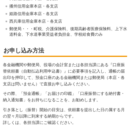
播州信用金庫本店・各支店
姫路信用金庫本店・各支店
西兵庫信用金庫本店・各支店
郵便局・・・町税、介護保険料、後期高齢者医療保険料、上下水
道料金、下水道事業受益者負担金、学校給食費のみ
お申し込み方法
各金融機関や郵便局、役場の会計室または各担当課にある『口座振
替依頼書（自動払込利用申込書）』に必要事項を記入し、通帳の届
出印を押印して、預金口座のある金融機関または郵便局（本店・各
支店は問いません）で直接お申し込みください。
その際、「預金通帳」「お届けの印鑑」「口座振替にする納付書・
納入通知書」をお持ちになることを、お勧めします。
引き落とし（振替）開始の目安は、依頼書を提出した日の属する月
の翌々月以降に到来する納期からです。
詳しくは、各担当課にご確認ください。