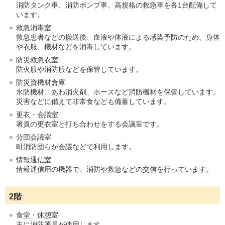
消防タンク車、消防ポンプ車、高規格の救急車を各1台配備して
います。
救急消毒室
救急患者などの搬送後、血液や体液による感染予防のため、身体
や衣服、機材などを消毒しています。
防災救急衣室
防火服や消防服などを保管しています。
防災資機材倉庫
水防機材、あわ消火剤、ホースなど消防機材を保管しています。
災害などに備えて非常食なども備蓄しています。
更衣・会議室
署員の更衣室と打ち合わせをする会議室です。
分団会議室
町消防団らが会議などで利用します。
情報通信室
情報通信用の機器で、消防や救急などの交信を行っています。
2階
食堂・休憩室
主に消防署員が使用します。