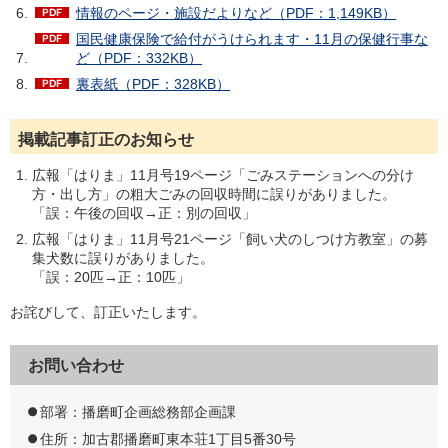
情報のページ・施設だよりなど（PDF：1,149KB）
国民健康保険で給付がうけられます・11月の保健行事な
ど（PDF：332KB）
裏表紙（PDF：328KB）
掲載記事訂正のお知らせ
広報「はりま」11月号19ページ「ごみステーションへの分け
方・出し方」の粗大ごみの回収時間に誤りがありました。
「誤：午後の回収→正：別の回収」
広報「はりま」11月号21ページ「飼い犬のしつけ方教室」の募
集犬数に誤りがありました。
「誤：20匹→正：10匹」
お詫びして、訂正いたします。
お問い合わせ
部署：播磨町企画総務部企画課
住所：加古郡播磨町東本荘1丁目5番30号