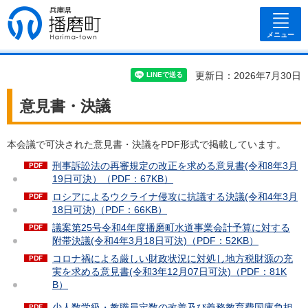
兵庫県 播磨
町
メニュー
更新日：2026年7月30日
意見書・決議
本会議で可決された意見書・決議をPDF形式で掲載しています。
刑事訴訟法の再審規定の改正を求める意見書(令和8年3月
19日可決）（PDF：67KB）
ロシアによるウクライナ侵攻に抗議する決議(令和4年3月
18日可決)（PDF：66KB）
議案第25号令和4年度播磨町水道事業会計予算に対する
附帯決議(令和4年3月18日可決)（PDF：52KB）
コロナ禍による厳しい財政状況に対処し地方税財源の充
実を求める意見書(令和3年12月07日可決)（PDF：81K
B）
少人数学級・教職員定数の改善及び義務教育費国庫負担