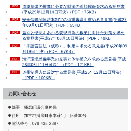
道路整備の推進に必要な財源の総額確保を求める意見書
(平成29年12月14日可決)（PDF：75KB）
安全保障関連法案制定の慎重審議を求める意見書(平成27
年09月01日可決)（PDF：55KB）
差別と憎悪をあおる表現行為の根絶に向けた対策を求め
る意見書(平成27年06月10日可決)（PDF：49KB
「手話言語法（仮称）」制定を求める意見書(平成26年09
月19日可決)（PDF：67KB）
海洋環境整備事業の充実と体制拡充を求める意見書(平成
26年06月11日可決）（PDF：121KB）
道州制導入に反対する意見書(平成25年12月11日可決）
（PDF：100KB）
お問い合わせ
部署：播磨町議会事務局
住所：加古郡播磨町東本荘1丁目5番30号
電話番号：079-435-2387