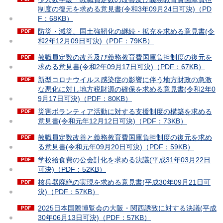
制度の復元を求める意見書(令和3年09月24日可決)（PD
F：68KB）
防災・減災、国土強靭化の継続・拡充を求める意見書(令
和2年12月09日可決)（PDF：79KB）
教職員定数の改善及び義務教育費国庫負担制度の復元を
求める意見書(令和2年09月17日可決)（PDF：67KB）
新型コロナウイルス感染症の影響に伴う地方財政の急激
な悪化に対し地方税財源の確保を求める意見書(令和2年0
9月17日可決)（PDF：80KB）
災害ボランティア活動に対する支援制度の構築を求める
意見書(令和元年12月12日可決)（PDF：73KB）
教職員定数改善と義務教育費国庫負担制度の復元を求め
る意見書(令和元年09月20日可決)（PDF：59KB）
学校給食費の公会計化を求める決議(平成31年03月22日
可決)（PDF：52KB）
核兵器廃絶の実現を求める意見書(平成30年09月21日可
決)（PDF：57KB）
2025日本国際博覧会の大阪・関西誘致に対する決議(平成
30年06月13日可決)（PDF：57KB）