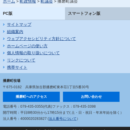
ホーム
>
町政情報
>
町議会
> 播磨町議会
PC版
スマートフォン版
サイトマップ
組織案内
ウェブアクセシビリティ方針について
ホームページの使い方
個人情報の取り扱いについて
リンクについて
携帯サイト
播磨町役場
〒675-0182
兵庫県加古郡播磨町東本荘1丁目5番30号
播磨町へのアクセス
お問い合わせ
電話番号：079-435-0355(代表)
ファックス：079-435-3398
開庁時間：平日8時30分から17時15分まで
( 土・日・祝日・年末年始を除く）
法人番号：4000020283827 (
法人番号について
）