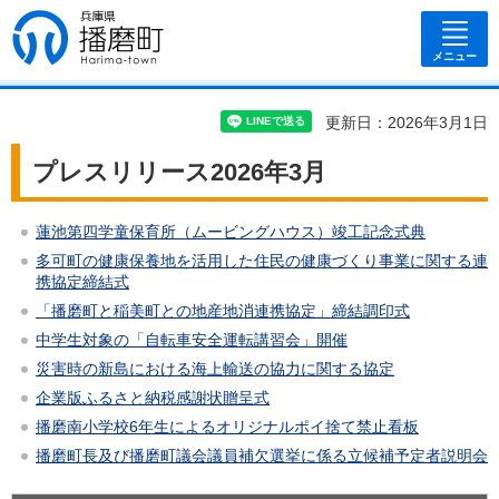
兵庫県 播磨
町
メニュー
更新日：2026年3月1日
プレスリリース2026年3月
蓮池第四学童保育所（ムービングハウス）竣工記念式典
多可町の健康保養地を活用した住民の健康づくり事業に関する連
携協定締結式
「播磨町と稲美町との地産地消連携協定」締結調印式
中学生対象の「自転車安全運転講習会」開催
災害時の新島における海上輸送の協力に関する協定
企業版ふるさと納税感謝状贈呈式
播磨南小学校6年生によるオリジナルポイ捨て禁止看板
播磨町長及び播磨町議会議員補欠選挙に係る立候補予定者説明会