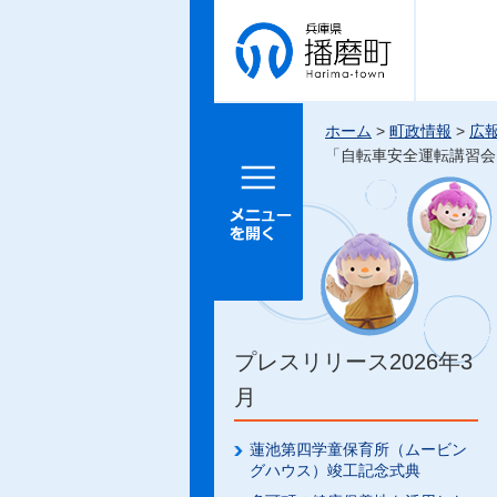
兵庫県 播
磨町
ホーム
>
町政情報
>
広
「自転車安全運転講習会
メニュー
を開く
プレスリリース2026年3
月
蓮池第四学童保育所（ムービン
グハウス）竣工記念式典