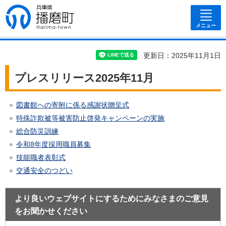
兵庫県 播磨
町
メニュー
更新日：2025年11月1日
プレスリリース2025年11月
図書館への寄附に係る感謝状贈呈式
特殊詐欺被等被害防止啓発キャンペーンの実施
総合防災訓練
令和8年度採用職員募集
技能職者表彰式
交通安全のつどい
より良いウェブサイトにするためにみなさまのご意見
をお聞かせください