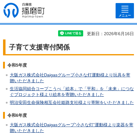
兵庫県 播磨
町
メニュー
更新日：2026年6月16日
子育て支援寄付関係
令和5年度
大阪ガス株式会社Daigasグループ小さな灯運動様より玩具を寄
贈いただきました
生活協同組合コープこうべ「絵本」で「平和」を「未来」につな
ぐプロジェクト様より絵本を寄贈いただきました
明治安田生命保険相互会社姫路支社様より寄附をいただきました
令和6年度
大阪ガス株式会社Daigasグループ”小さな灯”運動様より楽器を寄
贈いただきました