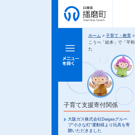
兵庫県 播
磨町
ホーム
>
子育て・教育
こうべ「絵本」で「平和
メニュー
た
を開く
子育て支援寄付関係
大阪ガス株式会社Daigasグルー
プ“小さな灯“運動様より玩具を寄
贈いただきました