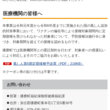
医療機関の皆様へ
本事業は令和元年度から令和6年度までに実施された国の風しん追加
的対策事業において、ワクチンの偏在等により接種対象期間内に定
期接種を受けられなかった対象者について、予防接種法施行令に基
づき、対象期間を超えての接種を認めるものです。
播磨町では医療機関等との委託契約を行わず、対象者への償還払い
により対応しますのでご協力をお願いいたします。
風しん第5期定期接種予診票（PDF：218KB）
※クーポン券の貼り付けは不要です。
お問い合わせ
部署：播磨町福祉保険部健康福祉課
住所：加古郡播磨町東本荘1丁目5番30号
電話番号：079-435-2611