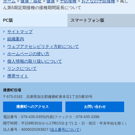
ホーム
>
健康・福祉
>
健康
>
予防接種
>
おとなの予防接種
> 風し
ん第5期定期接種の接種期間延長について
PC版
スマートフォン版
サイトマップ
組織案内
ウェブアクセシビリティ方針について
ホームページの使い方
個人情報の取り扱いについて
リンクについて
携帯サイト
播磨町役場
〒675-0182
兵庫県加古郡播磨町東本荘1丁目5番30号
播磨町へのアクセス
お問い合わせ
電話番号：079-435-0355(代表)
ファックス：079-435-3398
開庁時間：平日8時30分から17時15分まで
( 土・日・祝日・年末年始を除く）
法人番号：4000020283827 (
法人番号について
）