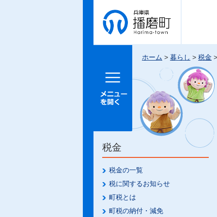
兵庫県 播
磨町
ホーム
>
暮らし
>
税金
メニュー
を開く
税金
税金の一覧
税に関するお知らせ
町税とは
町税の納付・減免