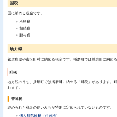
国税
国に納める税金です。
所得税
相続税
贈与税
地方税
都道府県や市区町村に納める税金です。播磨町では播磨町に納め
町税
地方税のうち、播磨町では播磨町に納める「町税」があります。
れます。
普通税
納められた税金の使いみちが特別に定められていないものです。
個人町県民税（住民税）