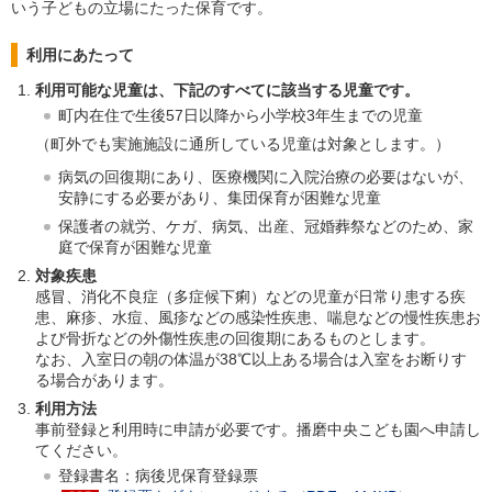
いう子どもの立場にたった保育です。
利用にあたって
利用可能な児童は、下記のすべてに該当する児童です。
町内在住で生後57日以降から小学校3年生までの児童
（町外でも実施施設に通所している児童は対象とします。）
病気の回復期にあり、医療機関に入院治療の必要はないが、
安静にする必要があり、集団保育が困難な児童
保護者の就労、ケガ、病気、出産、冠婚葬祭などのため、家
庭で保育が困難な児童
対象疾患
感冒、消化不良症（多症候下痢）などの児童が日常り患する疾
患、麻疹、水痘、風疹などの感染性疾患、喘息などの慢性疾患お
よび骨折などの外傷性疾患の回復期にあるものとします。
なお、入室日の朝の体温が38℃以上ある場合は入室をお断りす
る場合があります。
利用方法
事前登録と利用時に申請が必要です。播磨中央こども園へ申請し
てください。
登録書名：病後児保育登録票