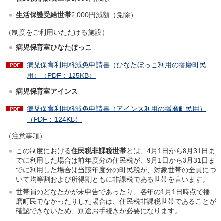
生活保護受給世帯
2,000円減額（免除）
（制度をご利用いただける施設）
病児保育室ひなたぼっこ
病児保育利用料減免申請書（ひなたぼっこ利用の播磨町民
用）（PDF：125KB）
病児保育室アインス
病児保育利用料減免申請書（アインス利用の播磨町民用）
（PDF：124KB）
（注意事項）
この制度における
住民税非課税世帯
とは、4月1日から8月31日ま
でに利用した場合は前年度分の住民税が、9月1日から3月31日ま
でに利用した場合は当該年度分の町民税が、対象世帯の全員につ
いて均等割および所得割ともに非課税である世帯を言います。
世帯員のどなたかが未申告であったり、各年の1月1日時点で播
磨町民でなかったりした場合は、住民税非課税世帯であることが
確認できないため、別途お手続きが必要になります。