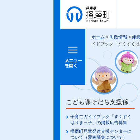
兵庫県 播
磨町
ホーム
>
町政情報
>
組
イドブック「すくすくは
メニュー
を開く
こども課そだち支援係
子育てガイドブック「すくすく
はりまっ子」の掲載広告募集
播磨町児童発達支援センターに
ついて（愛称募集について）