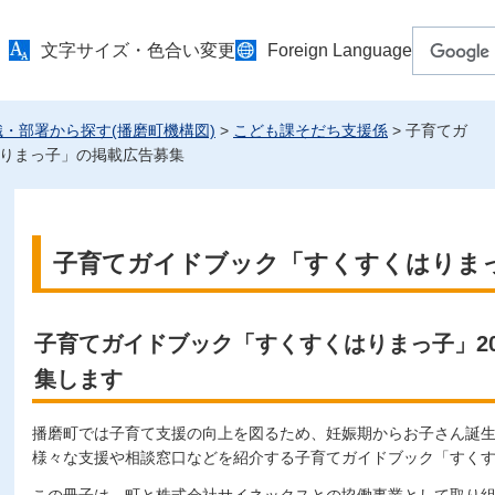
文字サイズ・色合い変更
Foreign Language
織・部署から探す(播磨町機構図)
>
こども課そだち支援係
> 子育てガ
りまっ子」の掲載広告募集
子育てガイドブック「すくすくはりま
子育てガイドブック「すくすくはりまっ子」20
集します
播磨町では子育て支援の向上を図るため、妊娠期からお子さん誕
様々な支援や相談窓口などを紹介する子育てガイドブック「すく
この冊子は、町と株式会社サイネックスとの協働事業として取り