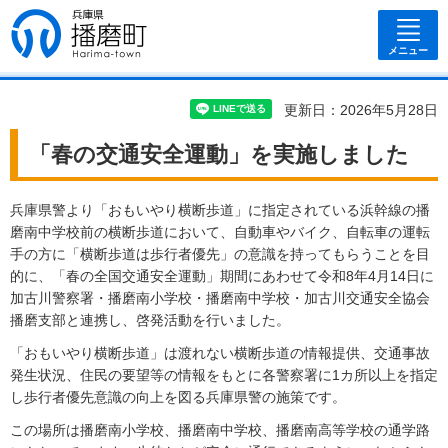
兵庫県 播磨
町
メニュー
更新日：2026年5月28日
「春の交通安全運動」を実施しました
兵庫県警より「おもいやり横断歩道」に指定されている浜幹線の播
磨南中学校前の横断歩道において、自動車やバイク、自転車の運転
手の方に「横断歩道は歩行者優先」の意識を持ってもらうことを目
的に、「春の全国交通安全運動」期間にあわせて令和8年4月14日に
加古川警察署・播磨南小学校・播磨南中学校・加古川交通安全協会
播磨支部と連携し、啓発活動を行いました。
「おもいやり横断歩道」は渡れない横断歩道の情報提供、交通事故
発生状況、住民の要望等の情報をもとに各警察署に1カ所以上を指定
し歩行者優先意識の向上を図る兵庫県警の施策です。
この場所は播磨南小学校、播磨南中学校、播磨南高等学校の通学路