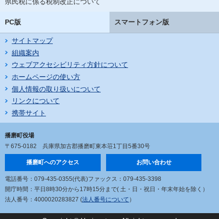
県民税に係る税制改正について
PC版
スマートフォン版
サイトマップ
組織案内
ウェブアクセシビリティ方針について
ホームページの使い方
個人情報の取り扱いについて
リンクについて
携帯サイト
播磨町役場
〒675-0182
兵庫県加古郡播磨町東本荘1丁目5番30号
播磨町へのアクセス
お問い合わせ
電話番号：079-435-0355(代表)
ファックス：079-435-3398
開庁時間：平日8時30分から17時15分まで
( 土・日・祝日・年末年始を除く）
法人番号：4000020283827 (
法人番号について
）