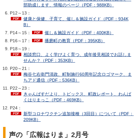
部助成します、情報のページ（PDF：988KB）
P12～13：
健康と保健、子育て、催し＆施設ガイド（PDF：934K
B）
P14～15：
催し＆施設ガイド（PDF：400KB）
P16～17：
播磨町の教育（PDF：395KB）
P18～19：
相談窓口、よく学びよく育つ、成年後見相談でお話しま
せんか？（PDF：353KB）
P20～21：
梅谷七右衛門清政、町制施行60周年記念ロゴマーク、ま
ちアド通信（PDF：536KB）
P22～23：
きゃんぱすだより、トピックス、町政レポート、わんぱ
くはりまっこ（PDF：469KB）
P24：
新型コロナワクチン追加接種（3回目）について（PDF：
209KB）
声の「広報はりま」2月号