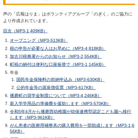
声の「広報はりま」はボランティアグループ「のぎく」のご協力に
より作成されています。
目次（MP3-1,409KB）
オープニング（MP3-513KB）
税の申告が必要な人はお早めに（MP3-4,818KB）
加古川税務署からのお知らせ（MP3-2,554KB）
町税の納付は便利な口座振替で（MP3-1,145KB）
年金
国民年金保険料の前納申込み（MP3-630KB）
公的年金等の源泉徴収票（MP3-617KB）
播磨町の奨学金制度について（MP3-4,246KB）
新入学学用品の準備費を援助します（MP3-570KB）
令和5年4月から播磨西幼稚園が幼保連携型認定こども園へ移行
します（MP3-961KB）
がん患者の医療用補整具の購入費用を一部助成します（MP3-1,6
56KB）