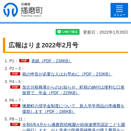
兵庫県 播磨
町
メニュー
更新日：2022年1月28日
広報はりま2022年2月号
P1：
表紙（PDF：238KB）
P2～3：
税の申告が必要な人はお早めに（PDF：233KB）
P4～5：
加古川税務署からのお知らせ、町税の納付は便利な口座
振替で、年金（PDF：229KB）
P6～7：
播磨町の奨学金制度について、新入学学用品の準備費を
援助します（PDF：186KB）
P8～11：
令和5年4月から播磨西幼稚園が幼保連携型認定こども園
へ移行します、がん患者の医療用補整具の購入費用を一