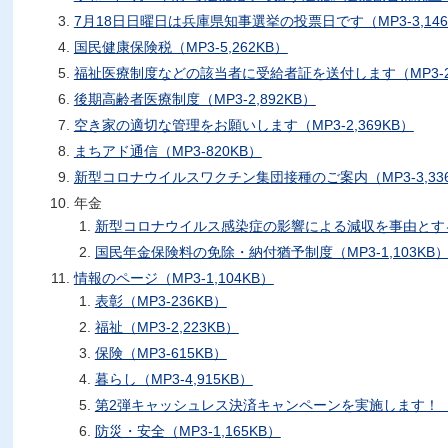
7月18日日曜日は兵庫県知事選挙の投票日です（MP3-3,146
国民健康保険税（MP3-5,262KB）
福祉医療制度などの該当者に受給者証を送付します（MP3-2,
後期高齢者医療制度（MP3-2,892KB）
空き家の適切な管理をお願いします（MP3-2,369KB）
まちアド通信（MP3-820KB）
新型コロナウイルスワクチン集団接種のご案内（MP3-3,336
年金
新型コロナウイルス感染症の影響による減収を事由とする国
国民年金保険料の免除・納付猶予制度（MP3-1,103KB
情報のページ（MP3-1,104KB）
表彰（MP3-236KB）
福祉（MP3-2,223KB）
保険（MP3-615KB）
暮らし（MP3-4,915KB）
第2弾キャッシュレス決済キャンペーンを実施します！（予定
防災・安全（MP3-1,165KB）