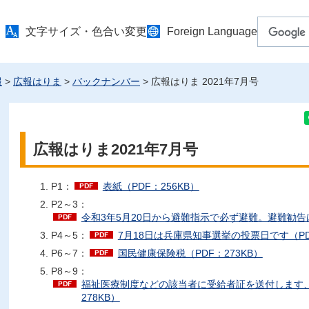
文字サイズ・色合い変更
Foreign Language
報
>
広報はりま
>
バックナンバー
> 広報はりま 2021年7月号
広報はりま2021年7月号
P1：
表紙（PDF：256KB）
P2～3：
令和3年5月20日から避難指示で必ず避難。避難勧告は
P4～5：
7月18日は兵庫県知事選挙の投票日です（PDF
P6～7：
国民健康保険税（PDF：273KB）
P8～9：
福祉医療制度などの該当者に受給者証を送付します、
278KB）