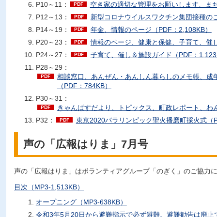
P10～11：
空き家の適切な管理をお願いします、まちア
P12～13：
新型コロナウイルスワクチン集団接種のご案
P14～19：
年金、情報のページ（PDF：2,108KB）
P20～23：
情報のページ、健康と保健、子育て、催し＆
P24～27：
子育て、催し＆施設ガイド（PDF：1,123
P28～29：
相談窓口、あんぜん・あんしん暮らしのメモ帳、成
（PDF：784KB）
P30～31：
きゃんぱすだより、トピックス、町政レポート、わんぱ
P32：
東京2020パラリンピック聖火播磨町採火式（PD
声の「広報はりま」7月号
声の「広報はりま」はボランティアグループ「のぎく」のご協力
目次（MP3-1,513KB）
オープニング（MP3-638KB）
令和3年5月20日から避難指示で必ず避難。避難勧告は廃止です。