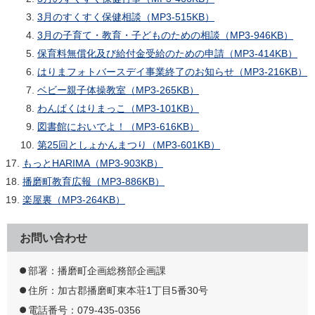
3月のすくすく保健相談（MP3-515KB）
3月の子育て・教育・子どものための相談（MP3-946KB）
保育料無償化及び給付金受給のための申請（MP3-414KB）
はりまフォトバースデイ事業終了のお知らせ（MP3-216KB）
ベビー親子体操教室（MP3-265KB）
わんぱくはりまっこ（MP3-101KB）
図書館においでよ！（MP3-616KB）
第25回としょかんまつり（MP3-601KB）
もっとHARIMA（MP3-903KB）
播磨町教育広報（MP3-886KB）
楽屋裏（MP3-264KB）
お問い合わせ
部署：播磨町企画総務部企画課
住所：加古郡播磨町東本荘1丁目5番30号
電話番号：079-435-0356