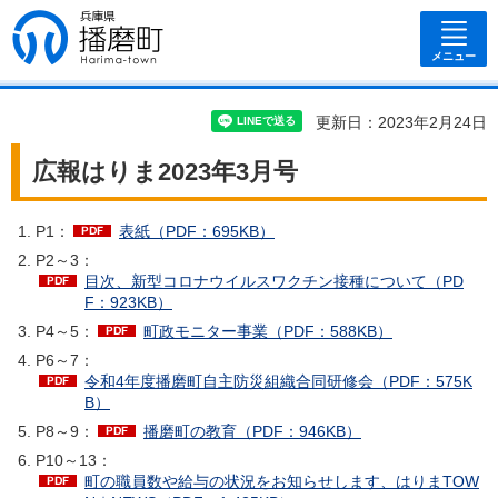
兵庫県 播磨
町
メニュー
更新日：2023年2月24日
広報はりま2023年3月号
P1：
表紙（PDF：695KB）
P2～3：
目次、新型コロナウイルスワクチン接種について（PD
F：923KB）
P4～5：
町政モニター事業（PDF：588KB）
P6～7：
令和4年度播磨町自主防災組織合同研修会（PDF：575K
B）
P8～9：
播磨町の教育（PDF：946KB）
P10～13：
町の職員数や給与の状況をお知らせします、はりまTOW