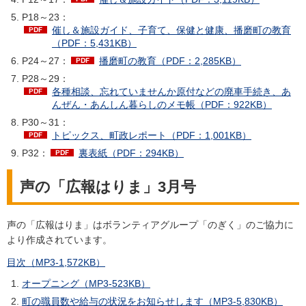
P18～23：
催し＆施設ガイド、子育て、保健と健康、播磨町の教育
（PDF：5,431KB）
P24～27：
播磨町の教育（PDF：2,285KB）
P28～29：
各種相談、忘れていませんか原付などの廃車手続き、あ
んぜん・あんしん暮らしのメモ帳（PDF：922KB）
P30～31：
トピックス、町政レポート（PDF：1,001KB）
P32：
裏表紙（PDF：294KB）
声の「広報はりま」3月号
声の「広報はりま」はボランティアグループ「のぎく」のご協力に
より作成されています。
目次（MP3-1,572KB）
オープニング（MP3-523KB）
町の職員数や給与の状況をお知らせします（MP3-5,830KB）