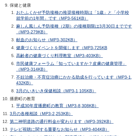
保健と健康
おたふくかぜ予防接種の推奨接種時期は「1歳」と「小学校
就学前の1年間」です（MP3-561KB）
麻しん風しん予防接種（2期）の接種期限は3月30日までです
（MP3-279KB）
献血のお知らせ（MP3-302KB）
健康づくりイベントを開催します（MP3-725KB
高齢者の健康づくり料理教室（MP3-403KB）
市民健康フォーラム「知っていますか？皮膚の健康管理」
（MP3-314KB）
不妊治療・不育症治療にかかる助成を行っています（MP3-1,
432KB）
3月のいきいき保健相談（MP3-1,105KB）
播磨町の教育
平成30年度播磨町の教育（MP3-8,308KB）
3月の各種相談（MP3-2,253KB）
第二神明道路の通行料金が変わります（MP3-392KB）
テレビ視聴に関する重要なお知らせ（MP3-404KB）