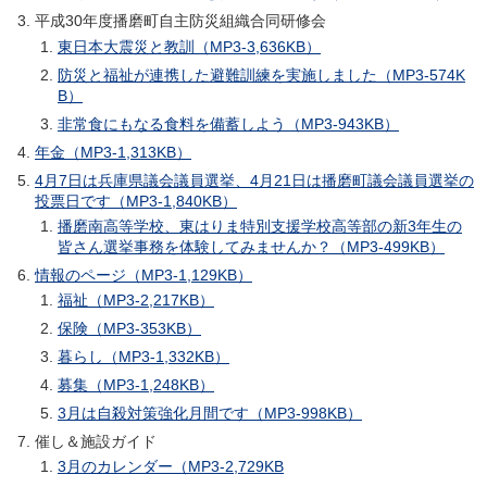
平成30年度播磨町自主防災組織合同研修会
東日本大震災と教訓（MP3-3,636KB）
防災と福祉が連携した避難訓練を実施しました（MP3-574K
B）
非常食にもなる食料を備蓄しよう（MP3-943KB）
年金（MP3-1,313KB）
4月7日は兵庫県議会議員選挙、4月21日は播磨町議会議員選挙の
投票日です（MP3-1,840KB）
播磨南高等学校、東はりま特別支援学校高等部の新3年生の
皆さん選挙事務を体験してみませんか？（MP3-499KB）
情報のページ（MP3-1,129KB）
福祉（MP3-2,217KB）
保険（MP3-353KB）
暮らし（MP3-1,332KB）
募集（MP3-1,248KB）
3月は自殺対策強化月間です（MP3-998KB）
催し＆施設ガイド
3月のカレンダー（MP3-2,729KB