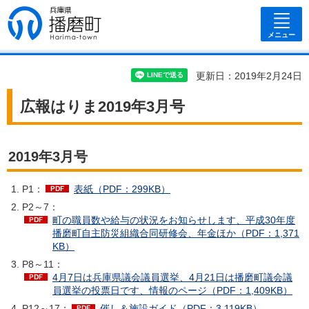
兵庫県 播磨
町
メニュー
更新日：2019年2月24日
広報はりま2019年3月号
2019年3月号
P1：
表紙（PDF：299KB）
P2～7：
町の職員数や給与の状況をお知らせします、平成30年度
播磨町自主防災組織合同研修会、年金ほか（PDF：1,371
KB）
P8～11：
4月7日は兵庫県議会議員選挙、4月21日は播磨町議会議
員選挙の投票日です、情報のページ（PDF：1,409KB）
P12～17：
催し＆施設ガイド（PDF：3,119KB）